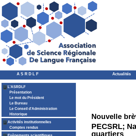
A S R D L F
Actualités
L'ASRDLF
Présentation
Le mot du Président
Le Bureau
Le Conseil d'Administration
Historique
Nouvelle brè
Activités institutionnelles
PECSRL; Natu
Comptes rendus
quartiers
Evènements scientifiques