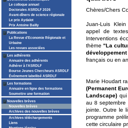
Le colloque annuel
Chères/Chers Co
Doctorales ASRDLF 2026
Avant-dîners de science régionale
Le prix Aydalot
Juan-Luis Klein
Prix Antoine Bailly
appel de texte
Publications
Interventions éc
La Revue d'Economie Régionale et
Urbaine
thème
"La cultu
Les revues associées
développement t
Les adhérents
français ou en a
Annuaire des adhérents
Adhérer à l'ASRDLF
Bourse Jeunes Chercheurs ASRDLF
Événement labellisé ASRDLF
Marie Houdart r
Les formations
(Permanent Euro
Annuaire en ligne des formations
Soumettre une formation
Landscape)
qui
Nouvelles brèves
au 8 septembre p
Nouvelles brèves
jointe. Outre le
Archives des nouvelles brèves
programme prélim
Archives téléchargements
Liens
cette circulaire p