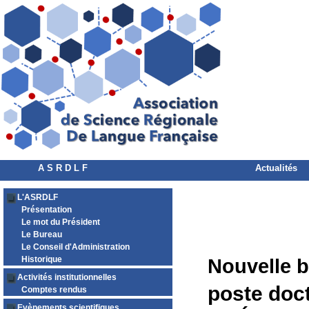
A S R D L F
Actualités
L'ASRDLF
Présentation
Le mot du Président
Le Bureau
Le Conseil d'Administration
Historique
Nouvelle b
Activités institutionnelles
poste doc
Comptes rendus
Evènements scientifiques