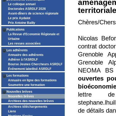
aménagemen
Le colloque annuel
territorial
Doctorales ASRDLF 2026
Avant-dîners de science régionale
Le prix Aydalot
Chères/Chers 
Prix Antoine Bailly
Publications
La Revue d'Economie Régionale et
Nicolas Befor
Urbaine
Les revues associées
contrat doctor
Les adhérents
Grenoble Ap
Annuaire des adhérents
Adhérer à l'ASRDLF
Grenoble Al
Bourse Jeunes Chercheurs ASRDLF
Événement labellisé ASRDLF
NEOMA BS s
Les formations
ouvertes po
Annuaire en ligne des formations
Soumettre une formation
bioéconomi
Nouvelles brèves
lettre d
Nouvelles brèves
Archives des nouvelles brèves
stephane.lhui
Archives téléchargements
de détails dan
Liens