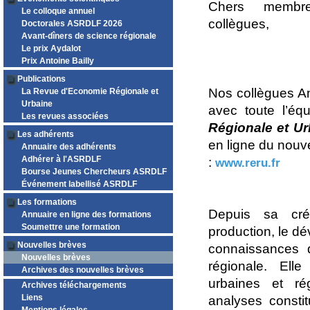
Chers membre
Le colloque annuel
collègues,
Doctorales ASRDLF 2026
Avant-dîners de science régionale
Le prix Aydalot
Prix Antoine Bailly
Publications
Nos collègues An
La Revue d'Economie Régionale et
Urbaine
avec toute l’éq
Les revues associées
Régionale et Ur
Les adhérents
en ligne du nouv
Annuaire des adhérents
Adhérer à l'ASRDLF
:
www.reru.fr
Bourse Jeunes Chercheurs ASRDLF
Événement labellisé ASRDLF
Les formations
Depuis sa cré
Annuaire en ligne des formations
Soumettre une formation
production, le d
Nouvelles brèves
connaissances 
Nouvelles brèves
régionale. Ell
Archives des nouvelles brèves
urbaines et ré
Archives téléchargements
Liens
analyses consti