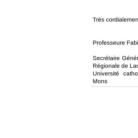
Très cordialemen
Professeure Fab
Secrétaire Génér
Régionale de La
Université cat
Mons