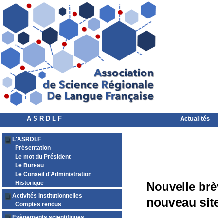
A S R D L F
Actualités
L'ASRDLF
Présentation
Le mot du Président
Le Bureau
Le Conseil d'Administration
Historique
Nouvelle brè
Activités institutionnelles
nouveau sit
Comptes rendus
Evènements scientifiques