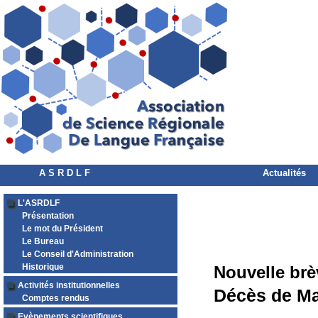
A S R D L F
Actualités
L'ASRDLF
Présentation
Le mot du Président
Le Bureau
Le Conseil d'Administration
Historique
Nouvelle brè
Activités institutionnelles
Décès de M
Comptes rendus
Evènements scientifiques