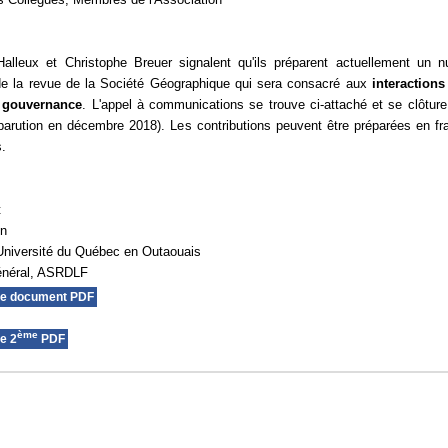
alleux et Christophe Breuer signalent qu'ils préparent actuellement un 
de la revue de la Société Géographique qui sera consacré aux
interactions
et gouvernance
. L'appel à communications se trouve ci-attaché et se clôture
 (parution en décembre 2018). Les contributions peuvent être préparées en fr
s.
t
on
Université du Québec en Outaouais
général, ASRDLF
le document PDF
ème
e 2
PDF