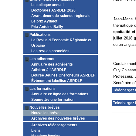
Le colloque annuel
Doctorales ASRDLF 2026
Avant-dîners de science régionale
Jean-Marie H
Le prix Aydalot
thématique 
Prix Antoine Bailly
spatialité 
Publications
juillet 2018
La Revue d'Economie Régionale et
ou en anglai
Urbaine
Les revues associées
Les adhérents
Cordialemen
Annuaire des adhérents
Adhérer à l'ASRDLF
Guy Chiass
Bourse Jeunes Chercheurs ASRDLF
Professeur, 
Événement labellisé ASRDLF
Secrétaire 
Les formations
Téléchargez 
Annuaire en ligne des formations
Soumettre une formation
Téléchargez l
Nouvelles brèves
Nouvelles brèves
Archives des nouvelles brèves
Archives téléchargements
Liens