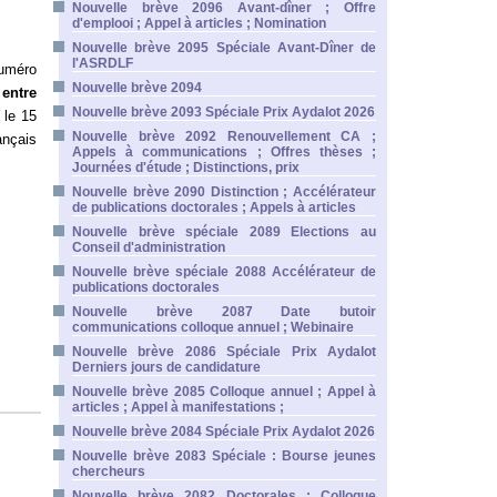
Nouvelle brève 2096 Avant-dîner ; Offre
d'emplooi ; Appel à articles ; Nomination
Nouvelle brève 2095 Spéciale Avant-Dîner de
l'ASRDLF
numéro
Nouvelle brève 2094
 entre
Nouvelle brève 2093 Spéciale Prix Aydalot 2026
 le 15
Nouvelle brève 2092 Renouvellement CA ;
ançais
Appels à communications ; Offres thèses ;
Journées d'étude ; Distinctions, prix
Nouvelle brève 2090 Distinction ; Accélérateur
de publications doctorales ; Appels à articles
Nouvelle brève spéciale 2089 Elections au
Conseil d'administration
Nouvelle brève spéciale 2088 Accélérateur de
publications doctorales
Nouvelle brève 2087 Date butoir
communications colloque annuel ; Webinaire
Nouvelle brève 2086 Spéciale Prix Aydalot
Derniers jours de candidature
Nouvelle brève 2085 Colloque annuel ; Appel à
articles ; Appel à manifestations ;
Nouvelle brève 2084 Spéciale Prix Aydalot 2026
Nouvelle brève 2083 Spéciale : Bourse jeunes
chercheurs
Nouvelle brève 2082 Doctorales ; Colloque