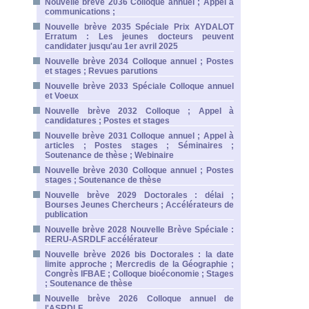
Nouvelle brève 2036 Colloque annuel ; Appel à
communications ;
Nouvelle brève 2035 Spéciale Prix AYDALOT
Erratum : Les jeunes docteurs peuvent
candidater jusqu'au 1er avril 2025
Nouvelle brève 2034 Colloque annuel ; Postes
et stages ; Revues parutions
Nouvelle brève 2033 Spéciale Colloque annuel
et Voeux
Nouvelle brève 2032 Colloque ; Appel à
candidatures ; Postes et stages
Nouvelle brève 2031 Colloque annuel ; Appel à
articles ; Postes stages ; Séminaires ;
Soutenance de thèse ; Webinaire
Nouvelle brève 2030 Colloque annuel ; Postes
stages ; Soutenance de thèse
Nouvelle brève 2029 Doctorales : délai ;
Bourses Jeunes Chercheurs ; Accélérateurs de
publication
Nouvelle brève 2028 Nouvelle Brève Spéciale :
RERU-ASRDLF accélérateur
Nouvelle brève 2026 bis Doctorales : la date
limite approche ; Mercredis de la Géographie ;
Congrès IFBAE ; Colloque bioéconomie ; Stages
; Soutenance de thèse
Nouvelle brève 2026 Colloque annuel de
l'ASRDLF