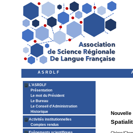
A S R D L F
L'ASRDLF
Présentation
Le mot du Président
Le Bureau
Le Conseil d'Administration
Historique
Nouvelle
Activités institutionnelles
Spatiali
Comptes rendus
Evènements scientifiques
Chères/Chers