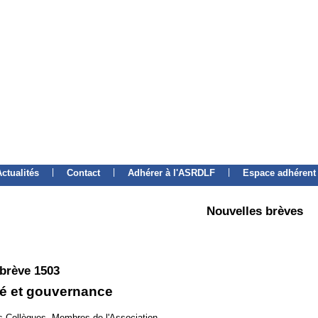
|
|
|
Actualités
Contact
Adhérer à l'ASRDLF
Espace adhérent
Nouvelles brèves
 brève 1503
té et gouvernance
 Collègues, Membres de l'Association