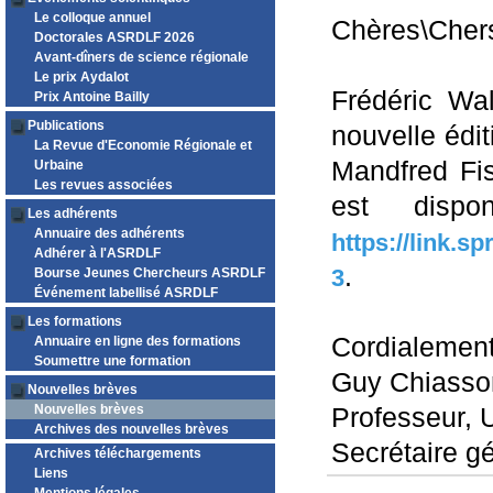
Le colloque annuel
Chères\Chers
Doctorales ASRDLF 2026
Avant-dîners de science régionale
Le prix Aydalot
Frédéric Wal
Prix Antoine Bailly
Publications
nouvelle édi
La Revue d'Economie Régionale et
Mandfred Fis
Urbaine
Les revues associées
est dispo
Les adhérents
Annuaire des adhérents
https://link.s
Adhérer à l'ASRDLF
.
3
Bourse Jeunes Chercheurs ASRDLF
Événement labellisé ASRDLF
Les formations
Cordialemen
Annuaire en ligne des formations
Soumettre une formation
Guy Chiasso
Nouvelles brèves
Nouvelles brèves
Professeur, 
Archives des nouvelles brèves
Secrétaire g
Archives téléchargements
Liens