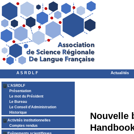
A S R D L F
Actualités
L'ASRDLF
Présentation
Le mot du Président
Le Bureau
Le Conseil d'Administration
Historique
Nouvelle 
Activités institutionnelles
Handbook 
Comptes rendus
Evènements scientifiques