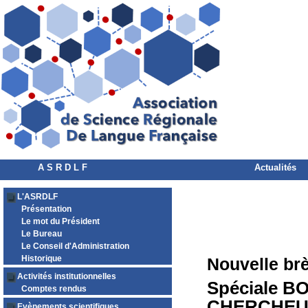
A S R D L F
Actualités
L'ASRDLF
Présentation
Le mot du Président
Le Bureau
Le Conseil d'Administration
Historique
Nouvelle br
Activités institutionnelles
Spéciale 
Comptes rendus
CHERCHE
Evènements scientifiques