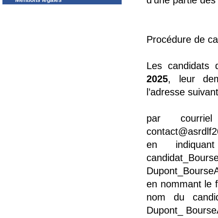
d'une partie des 
Mentions légales
Procédure de ca
Les candidats 
2025
, leur de
l’adresse suivant
par courri
contact@asrdlf2
en indiqu
candidat_
Dupont_Bourse
en nommant le f
nom du candi
Dupont_ Bourse