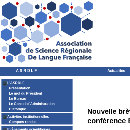
A S R D L F
Actualités
L'ASRDLF
Présentation
Le mot du Président
Le Bureau
Le Conseil d'Administration
Historique
Nouvelle brè
Activités institutionnelles
conférence 
Comptes rendus
Evènements scientifiques