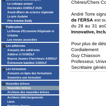
Chères/Chers Co
Le colloque annuel
Doctorales ASRDLF 2026
Avant-dîners de science régionale
André Torre signa
Le prix Aydalot
de l'ERSA
est ou
Prix Antoine Bailly
du 28 au 31 aoû
Publications
Innovative, Inc
La Revue d'Economie Régionale et
Urbaine
Les revues associées
Pour plus de détai
Les adhérents
Cordialement
Annuaire des adhérents
Adhérer à l'ASRDLF
Guy Chiasson
Bourse Jeunes Chercheurs ASRDLF
Professeur, Univ
Événement labellisé ASRDLF
Secrétaire géné
Les formations
Annuaire en ligne des formations
Soumettre une formation
Nouvelles brèves
Nouvelles brèves
Archives des nouvelles brèves
Archives téléchargements
Liens