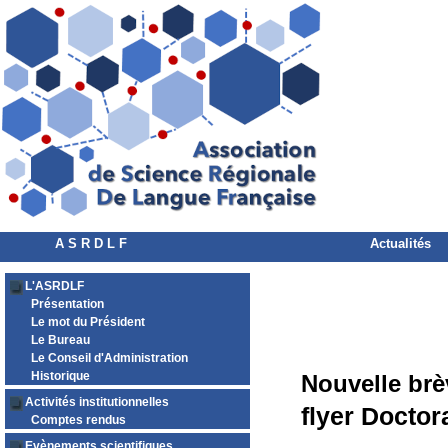
A S R D L F
Actualités
L'ASRDLF
Présentation
Le mot du Président
Le Bureau
Le Conseil d'Administration
Historique
Nouvelle brè
Activités institutionnelles
flyer Doctor
Comptes rendus
Evènements scientifiques