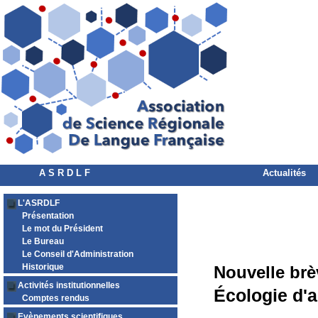
A S R D L F
Actualités
L'ASRDLF
Présentation
Le mot du Président
Le Bureau
Le Conseil d'Administration
Historique
Nouvelle brè
Activités institutionnelles
Écologie d'
Comptes rendus
Evènements scientifiques