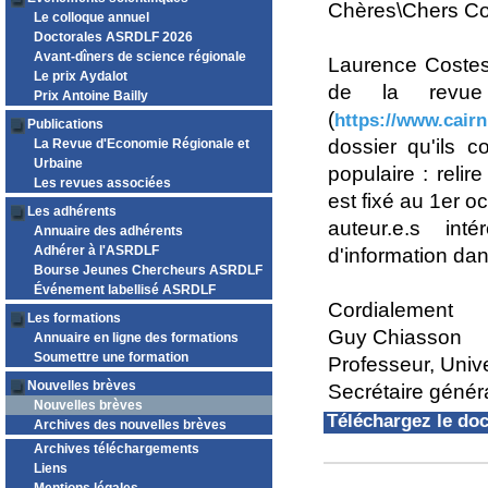
Chères\Chers Co
Le colloque annuel
Doctorales ASRDLF 2026
Avant-dîners de science régionale
Laurence Costes 
Le prix Aydalot
de la revue i
Prix Antoine Bailly
(
https://www.cairn
Publications
dossier qu'ils 
La Revue d'Economie Régionale et
Urbaine
populaire : relir
Les revues associées
est fixé au 1er 
Les adhérents
auteur.e.s int
Annuaire des adhérents
Adhérer à l'ASRDLF
d'information da
Bourse Jeunes Chercheurs ASRDLF
Événement labellisé ASRDLF
Cordialement
Les formations
Guy Chiasson
Annuaire en ligne des formations
Soumettre une formation
Professeur, Univ
Nouvelles brèves
Secrétaire géné
Nouvelles brèves
Téléchargez le d
Archives des nouvelles brèves
Archives téléchargements
Liens