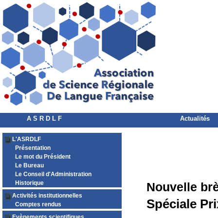
A S R D L F
Actualités
L'ASRDLF
Présentation
Le mot du Président
Le Bureau
Le Conseil d'Administration
Historique
Nouvelle br
Activités institutionnelles
Spéciale P
Comptes rendus
Evènements scientifiques