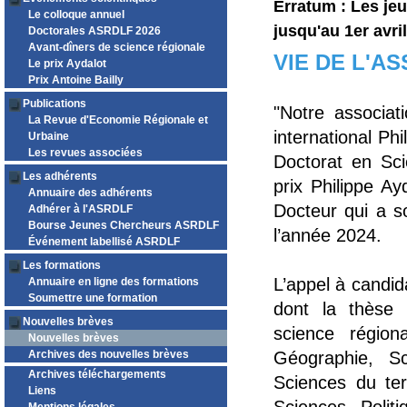
Erratum : Les je
Le colloque annuel
jusqu'au 1er avri
Doctorales ASRDLF 2026
Avant-dîners de science régionale
VIE DE L'A
Le prix Aydalot
Prix Antoine Bailly
Publications
"Notre associat
La Revue d'Economie Régionale et
international Ph
Urbaine
Les revues associées
Doctorat en Sci
Les adhérents
prix Philippe A
Annuaire des adhérents
Docteur qui a s
Adhérer à l'ASRDLF
Bourse Jeunes Chercheurs ASRDLF
l’année 2024.
Événement labellisé ASRDLF
Les formations
L’appel à candi
Annuaire en ligne des formations
Soumettre une formation
dont la thèse
Nouvelles brèves
science région
Nouvelles brèves
Archives des nouvelles brèves
Géographie, S
Archives téléchargements
Sciences du ter
Liens