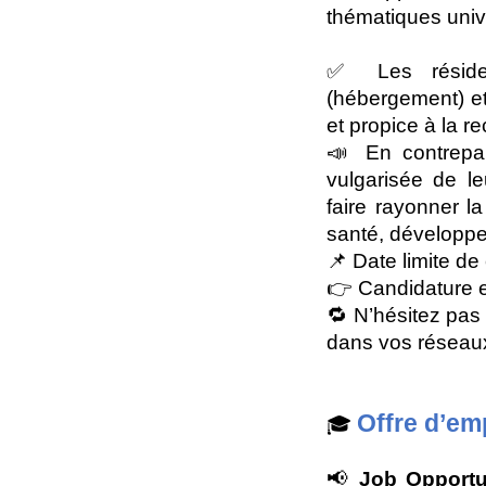
thématiques univ
✅ Les résiden
(hébergement) et
et propice à la r
📣 En contrepar
vulgarisée de le
faire rayonner l
santé, développe
📌 Date limite de
👉 Candidature en 
🔁 N’hésitez pas 
dans vos réseau
Offre d’em
🎓
📢
Job Opportun