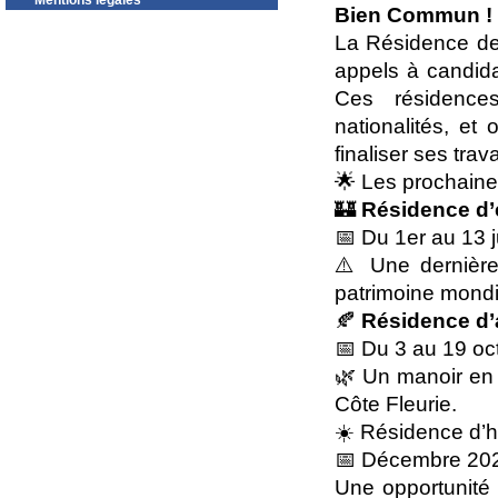
Mentions légales
Bien Commun !
La Résidence de
appels à candid
Ces résidences
nationalités, et
finaliser ses trav
🌟 Les prochaine
🏰
Résidence d’
📅 Du 1er au 13 
⚠️ Une dernière
patrimoine mond
🍂
Résidence d’
📅 Du 3 au 19 oc
🌿 Un manoir en 
Côte Fleurie.
☀️ Résidence d’hi
📅 Décembre 20
Une opportunité u