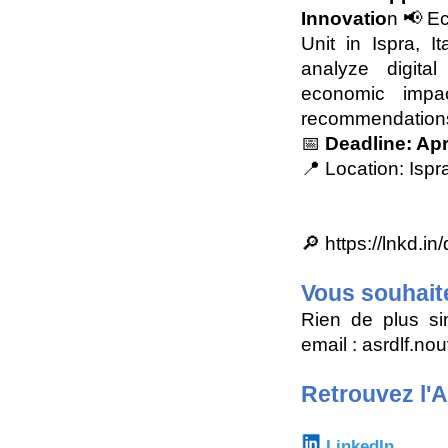
Innovatio
n 📢 E
Unit in Ispra, I
analyze digital
economic impac
recommendation
📅
Deadline: Apr
📍 Location: Ispra
🔎
https://lnkd.i
Vous souhait
Rien de plus si
email : asrdlf.n
Retrouvez l'
LinkedIn