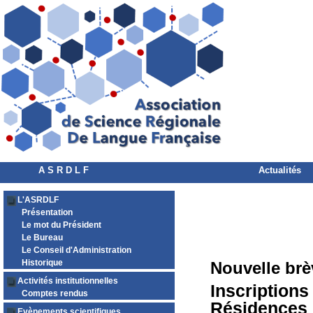
A S R D L F
Actualités
L'ASRDLF
Présentation
Le mot du Président
Le Bureau
Le Conseil d'Administration
Historique
Nouvelle brè
Activités institutionnelles
Inscriptions
Comptes rendus
Résidences 
Evènements scientifiques