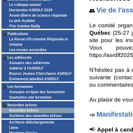
Le colloque annuel
Vie de l’as
👥
Doctorales ASRDLF 2026
Avant-dîners de science régionale
Le prix Aydalot
Le comité organ
Prix Antoine Bailly
Québec
(25-27 j
Publications
La Revue d'Economie Régionale et
site pour les in
Urbaine
Vous pouv
Les revues associées
https://asrdlf2025
Les adhérents
Annuaire des adhérents
Adhérer à l'ASRDLF
N'hésitez pas à 
Bourse Jeunes Chercheurs ASRDLF
suivante (conta
Événement labellisé ASRDLF
ou commentaires 
Les formations
Annuaire en ligne des formations
Soumettre une formation
Au plaisir de vou
Nouvelles brèves
Nouvelles brèves
Manifestat
📣
Archives des nouvelles brèves
Archives téléchargements
Liens
📢
Appel à cand