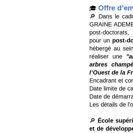
Offre d’e
🎓
🔎 Dans le cadr
GRAINE ADEME 2
post-doctorats
pour un
post-d
hébergé au sein 
réaliser une
"a
arbres champê
l’Ouest de la F
Encadrant et con
Date limite de c
Date de démarra
Les détails de l'
🔎
École supéri
et de développ