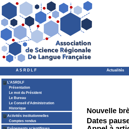
A S R D L F
Actualités
L'ASRDLF
Présentation
Le mot du Président
Le Bureau
Le Conseil d'Administration
Historique
Nouvelle br
Activités institutionnelles
Dates pause
Comptes rendus
Appel à arti
Evènements scientifiques