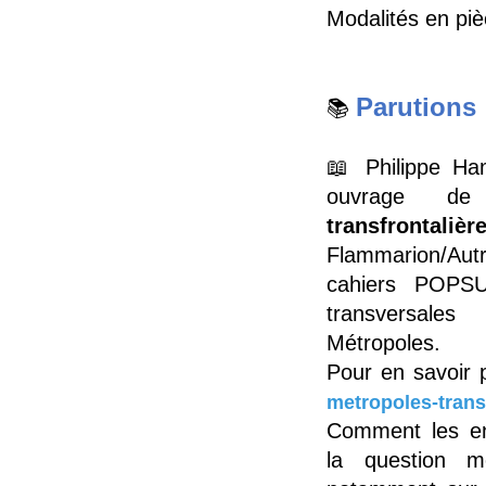
Modalités en piè
Parutions
📚
📖 Philippe Ha
ouvrage d
transfrontalièr
Flammarion/Au
cahiers POPS
transversal
Métropoles.
Pour en savoir 
metropoles-trans
Comment les enj
la question m