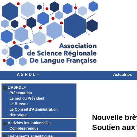
A S R D L F
Actualités
L'ASRDLF
Présentation
Le mot du Président
Le Bureau
Le Conseil d'Administration
Historique
Nouvelle brè
Activités institutionnelles
Soutien aux 
Comptes rendus
Evènements scientifiques