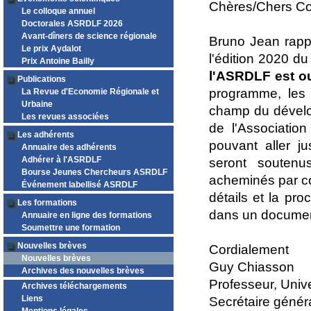
Chères/Chers Co
Le colloque annuel
Doctorales ASRDLF 2026
Avant-dîners de science régionale
Bruno Jean rappe
Le prix Aydalot
l'édition 2020 d
Prix Antoine Bailly
l'ASRDLF est ou
Publications
programme, les o
La Revue d'Economie Régionale et
Urbaine
champ du dévelo
Les revues associées
de l'Associati
Les adhérents
pouvant aller 
Annuaire des adhérents
Adhérer à l'ASRDLF
seront soutenu
Bourse Jeunes Chercheurs ASRDLF
acheminés par co
Événement labellisé ASRDLF
détails et la p
Les formations
dans un document
Annuaire en ligne des formations
Soumettre une formation
Nouvelles brèves
Cordialement
Nouvelles brèves
Guy Chiasson
Archives des nouvelles brèves
Professeur, Univ
Archives téléchargements
Liens
Secrétaire géné