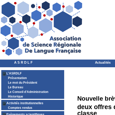
A S R D L F
Actualités
L'ASRDLF
Présentation
Le mot du Président
Le Bureau
Le Conseil d'Administration
Historique
Nouvelle brè
Activités institutionnelles
deux offres
Comptes rendus
classe
Evènements scientifiques