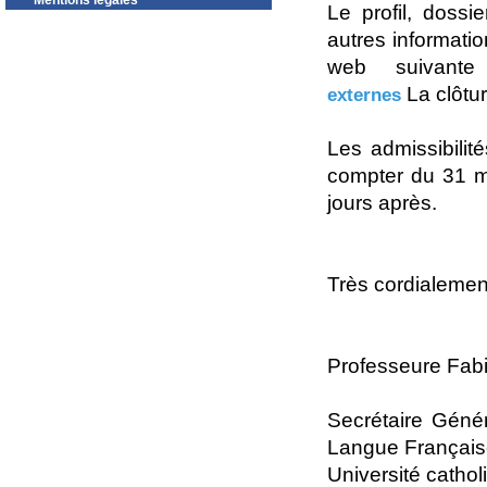
Mentions légales
Le profil, dossi
autres informati
web suivan
La clôtur
externes
Les admissibilit
compter du 31 m
jours après.
Très cordialemen
Professeure Fab
Secrétaire Géné
Langue Françai
Université cath