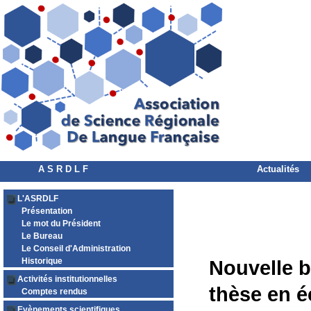
A S R D L F
Actualités
L'ASRDLF
Présentation
Le mot du Président
Le Bureau
Le Conseil d'Administration
Historique
Nouvelle b
Activités institutionnelles
thèse en 
Comptes rendus
Evènements scientifiques