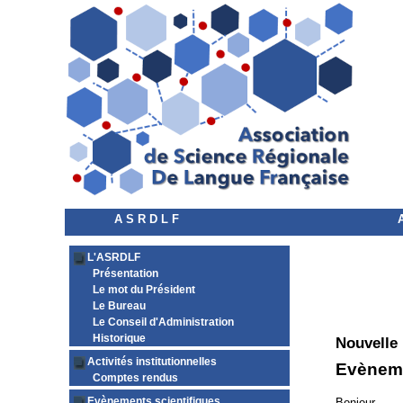
A S R D L F
L'ASRDLF
Présentation
Le mot du Président
Le Bureau
Le Conseil d'Administration
Historique
Nouvelle
Activités institutionnelles
Evènemen
Comptes rendus
Evènements scientifiques
Bonjour,