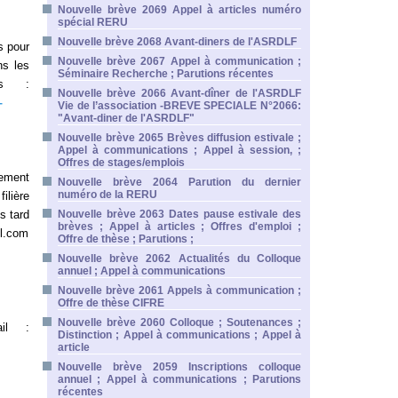
Nouvelle brève 2069 Appel à articles numéro
spécial RERU
Nouvelle brève 2068 Avant-diners de l'ASRDLF
s pour
Nouvelle brève 2067 Appel à communication ;
ns les
Séminaire Recherche ; Parutions récentes
us :
Nouvelle brève 2066 Avant-dîner de l'ASRDLF
-
Vie de l’association -BREVE SPECIALE N°2066:
"Avant-diner de l'ASRDLF"
Nouvelle brève 2065 Brèves diffusion estivale ;
Appel à communications ; Appel à session, ;
Offres de stages/emplois
pement
Nouvelle brève 2064 Parution du dernier
numéro de la RERU
ilière
s tard
Nouvelle brève 2063 Dates pause estivale des
brèves ; Appel à articles ; Offres d'emploi ;
il.com
Offre de thèse ; Parutions ;
Nouvelle brève 2062 Actualités du Colloque
annuel ; Appel à communications
Nouvelle brève 2061 Appels à communication ;
Offre de thèse CIFRE
Nouvelle brève 2060 Colloque ; Soutenances ;
ail :
Distinction ; Appel à communications ; Appel à
article
Nouvelle brève 2059 Inscriptions colloque
annuel ; Appel à communications ; Parutions
récentes