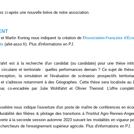
ez ci-après une nouvelle brève de notre association.
ENT
 et Martin Koning nous indiquent la création de l'
Association Française d'Éc
(afet-asso.fr). Plus d'informations en PJ.
ts
fahrt est à la recherche d'un candidat (ou candidate) pour une thèse intit
circulaire et territoriale : quelles performances demain ? Ce sujet de thèse
nception, la simulation et l'évaluation de scénarios prospectifs territori
 et s'adresse notamment à des Géographes. Cette thèse sera localisée au
r, co-encadrée par Julie Wohlfahrt et Olivier Therond. L'offre complè
.
elière nous indique l'ouverture d'un poste de maître de conférences en éc
durabilité des filières & pilotage des transitions à l'Institut Agro Rennes-Ange
verte à la seconde session automne 2023 suivant les modalités en vigueur po
chercheurs de l'enseignement supérieur agricole. Plus d'informations en PJ.