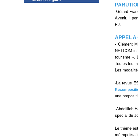
Mentions légales
PARUTIO
-Gérard-Fran
Avenir. Il po
PJ.
APPEL A
- Clément Ma
NETCOM intit
tourisme ». 
Toutes les in
Les modalité
-La revue E
Recompositio
une propositi
-Abdelillah 
spécial du J
Le thème est
métropolisati