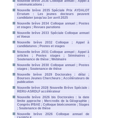
Nouvelle brève 2036 Colloque annuel ; Appel à
communications ;
Nouvelle brève 2035 Spéciale Prix AYDALOT
Erratum : Les jeunes docteurs peuvent
candidater jusqu'au 1er avril 2025
Nouvelle brève 2034 Colloque annuel ; Postes
et stages ; Revues parutions
Nouvelle brève 2033 Spéciale Colloque annuel
et Voeux
Nouvelle brève 2032 Colloque ; Appel à
candidatures ; Postes et stages
Nouvelle brève 2031 Colloque annuel ; Appel à
articles ; Postes stages ; Séminaires ;
Soutenance de thèse ; Webinaire
Nouvelle brève 2030 Colloque annuel ; Postes
stages ; Soutenance de thèse
Nouvelle brève 2029 Doctorales : délai ;
Bourses Jeunes Chercheurs ; Accélérateurs de
publication
Nouvelle brève 2028 Nouvelle Brève Spéciale :
RERU-ASRDLF accélérateur
Nouvelle brève 2026 bis Doctorales : la date
limite approche ; Mercredis de la Géographie ;
Congrès IFBAE ; Colloque bioéconomie ; Stages
; Soutenance de thèse
Nouvelle brève 2026 Colloque annuel de
l'ASRDLF