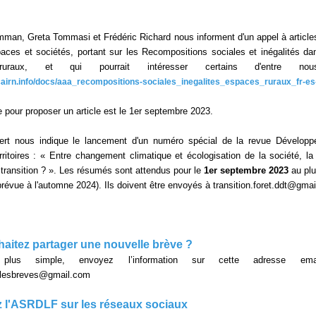
mman, Greta Tommasi et Frédéric Richard nous informent d'un appel à article
aces et sociétés, portant sur les Recompositions sociales et inégalités da
ruraux, et qui pourrait intéresser certains d'entre no
cairn.info/docs/aaa_recompositions-sociales_inegalites_espaces_ruraux_fr-es
e pour proposer un article est le 1er septembre 2023.
ert nous indique le lancement d'un numéro spécial de la revue Dévelop
rritoires : « Entre changement climatique et écologisation de la société, la f
n transition ? ». Les résumés sont attendus pour le
1er septembre 2023
au plu
 prévue à l'automne 2024). Ils doivent être envoyés à transition.foret.ddt@gma
aitez partager une nouvelle brève ?
lus simple, envoyez l’information sur cette adresse em
ellesbreves@gmail.com
 l'ASRDLF sur les réseaux sociaux