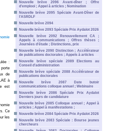
Nouvelle brève 2096 Avant-dîner ; Offre
d'emplooi ; Appel à articles ; Nomination
Nouvelle brève 2095 Spéciale Avant-Dîner de
l'ASRDLF
Nouvelle brève 2094
Nouvelle brève 2093 Spéciale Prix Aydalot 2026
Nouvelle brève 2092 Renouvellement CA ;
onomie
Appels à communications ; Offres thèses ;
Journées d'étude ; Distinctions, prix
Nouvelle brève 2090 Distinction ; Accélérateur
de publications doctorales ; Appels à articles
Nouvelle brève spéciale 2089 Elections au
ulée :
Conseil d'administration
 porte
Nouvelle brève spéciale 2088 Accélérateur de
aux de
publications doctorales
 LAE à
Nouvelle brève 2087 Date butoir
te est
communications colloque annuel ; Webinaire
Nouvelle brève 2086 Spéciale Prix Aydalot
Derniers jours de candidature
Nouvelle brève 2085 Colloque annuel ; Appel à
onomie
articles ; Appel à manifestations ;
rs. Ce
Nouvelle brève 2084 Spéciale Prix Aydalot 2026
ur les
Nouvelle brève 2083 Spéciale : Bourse jeunes
chercheurs
Nouvelle brève 2082 Doctorales ; Colloque