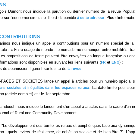
NS
çois Dumont nous indique la parution du dernier numéro de la revue Popula
rte sur l'économie circulaire. Il est disponible
. Plus d'informati
à cette adresse
 CONTRIBUTIONS
rinos nous indique un appel à contributions pour un numéro spécial de la
ulé : « Faire usage du monde : le nomadisme numérique entre mobilités, trav
Les propositions de texte peuvent être envoyées en langue française ou ang
formations sont disponibles en suivant les liens suivants (
et
) :
FR
ENG
s de soumission figurent sur le site de
.
la revue
SPACES ET SOCIÉTÉS lance un appel à articles pour un numéro spécial s
. La date limite pour sou
ns sociales et inégalités dans les espaces ruraux
on (article complet) est le 1er septembre.
Hamdouch nous indique le lancement d'un appel à articles dans le cadre d'un 
ournal of Rural and Community Development.
 "Le développement des territoires ruraux et périphériques face aux dynamiq
on : quels leviers de résilience, de cohésion sociale et de bien-être ?". L'app