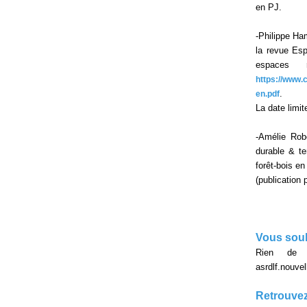
en PJ.
-Philippe Ha
la revue Esp
espaces 
https://www.
.
en.pdf
La date limit
-Amélie Rob
durable & te
forêt-bois e
(publication
Vous souh
Rien de p
asrdlf.nouv
Retrouvez