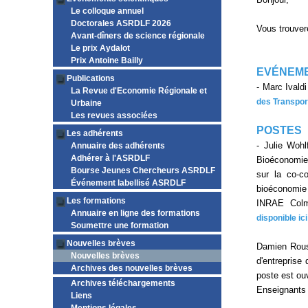
Le colloque annuel
Doctorales ASRDLF 2026
Vous trouver
Avant-dîners de science régionale
Le prix Aydalot
Prix Antoine Bailly
EVÉNEM
Publications
- Marc Ivaldi
La Revue d'Economie Régionale et
des Transpor
Urbaine
Les revues associées
POSTES
Les adhérents
- Julie Wohl
Annuaire des adhérents
Adhérer à l'ASRDLF
Bioéconomie 
Bourse Jeunes Chercheurs ASRDLF
sur la co-co
Événement labellisé ASRDLF
bioéconomie
Les formations
INRAE Colma
Annuaire en ligne des formations
disponible ici
Soumettre une formation
Nouvelles brèves
Damien Rouss
Nouvelles brèves
d'entreprise 
Archives des nouvelles brèves
poste est ou
Archives téléchargements
Enseignants 
Liens