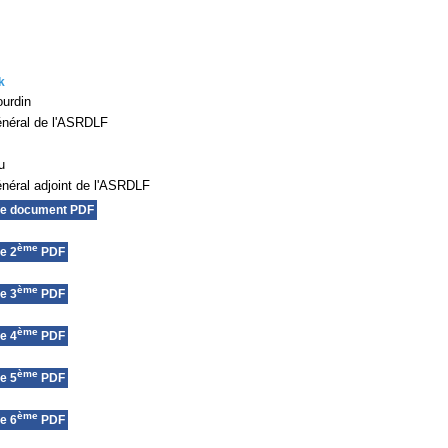
k
urdin
énéral de l'ASRDLF
u
énéral adjoint de l'ASRDLF
le document PDF
ème
e 2
PDF
ème
e 3
PDF
ème
e 4
PDF
ème
e 5
PDF
ème
e 6
PDF