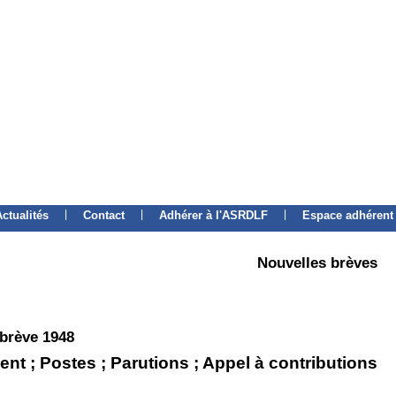
|
|
|
Actualités
Contact
Adhérer à l'ASRDLF
Espace adhérent
Nouvelles brèves
 brève 1948
t ; Postes ; Parutions ; Appel à contributions