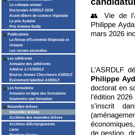
candidatu
Le colloque annuel
Doctorales ASRDLF 2026
👥 Vie de l’
Avant-dîners de science régionale
Le prix Aydalot
Philippe Ayda
Prix Antoine Bailly
mars 2026 inc
Publications
La Revue d'Economie Régionale et
Urbaine
Les revues associées
Les adhérents
Annuaire des adhérents
L’ASRDLF dé
Adhérer à l'ASRDLF
Bourse Jeunes Chercheurs ASRDLF
Philippe Ayd
Événement labellisé ASRDLF
doctorat en s
Les formations
Annuaire en ligne des formations
l’édition 2026
Soumettre une formation
s’inscrit d
Nouvelles brèves
Nouvelles brèves
(aménagemen
Archives des nouvelles brèves
économiques, 
Archives téléchargements
Liens
de gestion, dr