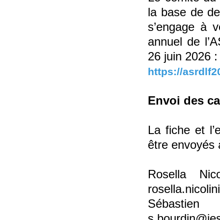
la base de de
s’engage à ve
annuel de l’
26 juin 2026 :
https://asrdlf2
Envoi des c
La fiche et 
être envoyés 
Rosella Nic
rosella.nicoli
Sébastien
s.bourdin@ies