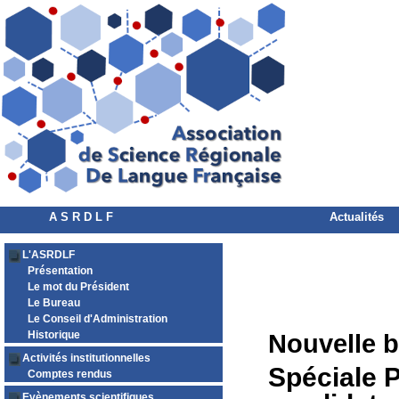
A S R D L F
Actualités
L'ASRDLF
Présentation
Le mot du Président
Le Bureau
Le Conseil d'Administration
Historique
Nouvelle b
Activités institutionnelles
Spéciale P
Comptes rendus
Evènements scientifiques