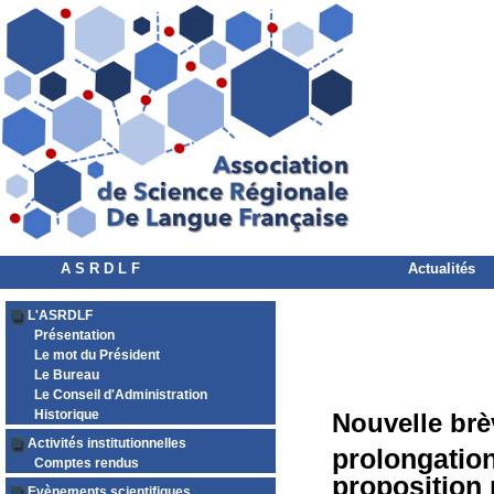
A S R D L F
Actualités
L'ASRDLF
Présentation
Le mot du Président
Le Bureau
Le Conseil d'Administration
Historique
Nouvelle brè
Activités institutionnelles
prolongation
Comptes rendus
proposition
Evènements scientifiques