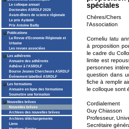
spéciales
Le colloque annuel
Doctorales ASRDLF 2026
Avant-dîners de science régionale
Chères/Cher
Le prix Aydalot
l'Association
Prix Antoine Bailly
Publications
Corneliu Iatu an
La Revue d'Economie Régionale et
Urbaine
à proposition p
Les revues associées
le cadre du Col
Les adhérents
limite est repo
Annuaire des adhérents
Adhérer à l'ASRDLF
personnes intére
Bourse Jeunes Chercheurs ASRDLF
question dans u
Événement labellisé ASRDLF
fiche à remplir a
Les formations
le colloque sont 
Annuaire en ligne des formations
Soumettre une formation
Nouvelles brèves
Cordialement
Nouvelles brèves
Guy Chiasson
Archives des nouvelles brèves
Professeur, Univ
Archives téléchargements
Liens
Secrétaire géné