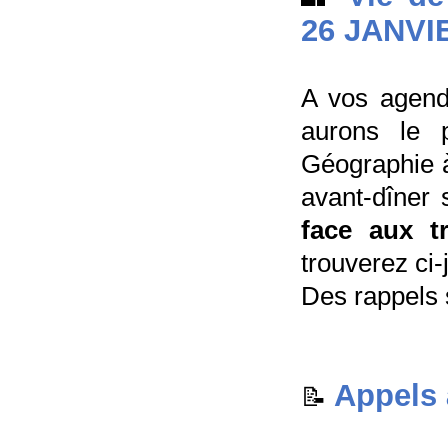
26 JANVI
A vos agen
aurons le p
Géographie à
avant-dîner
face aux tr
trouverez ci-
Des rappels s
Appels
📝