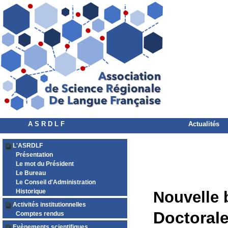
A S R D L F
Actualités
L'ASRDLF
Présentation
Le mot du Président
Le Bureau
Le Conseil d'Administration
Historique
Nouvelle 
Activités institutionnelles
Doctorale
Comptes rendus
Evènements scientifiques