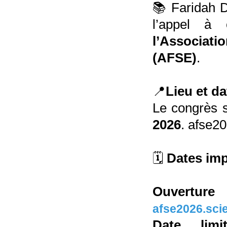
📚 Faridah Dj
l’appel à
l’Associa
(AFSE)
.
📍
Lieu et d
Le congrès 
2026
. afse2
🗓️
Dates im
Ouverture
afse2026.sci
Date lim