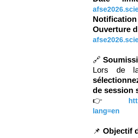
afse2026.sci
Notificatio
Ouverture d
afse2026.sci
🔗
Soumissi
Lors de l
sélectionne
de session 
👉
ht
lang=en
📌
Objectif