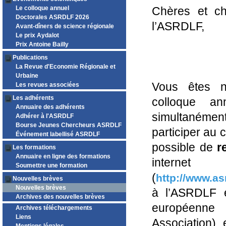
Le colloque annuel
Chères et ch
Doctorales ASRDLF 2026
l’ASRDLF,
Avant-dîners de science régionale
Le prix Aydalot
Prix Antoine Bailly
Publications
La Revue d'Economie Régionale et
Urbaine
Vous êtes n
Les revues associées
Les adhérents
colloque an
Annuaire des adhérents
simultanément 
Adhérer à l'ASRDLF
Bourse Jeunes Chercheurs ASRDLF
participer au 
Événement labellisé ASRDLF
possible de
r
Les formations
Annuaire en ligne des formations
intern
Soumettre une formation
(
http://www.as
Nouvelles brèves
Nouvelles brèves
à l’ASRDLF e
Archives des nouvelles brèves
européenne
Archives téléchargements
Liens
Association) 