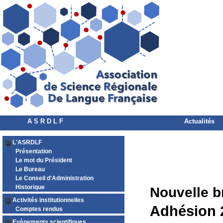
A S R D L F
Actualités
L'ASRDLF
Présentation
Le mot du Président
Le Bureau
Le Conseil d'Administration
Historique
Nouvelle b
Activités institutionnelles
Adhésion 
Comptes rendus
Evènements scientifiques