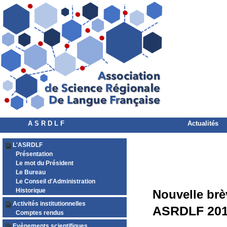
A S R D L F
Actualités
L'ASRDLF
Présentation
Le mot du Président
Le Bureau
Le Conseil d'Administration
Historique
Nouvelle brè
Activités institutionnelles
ASRDLF 2017
Comptes rendus
Evènements scientifiques