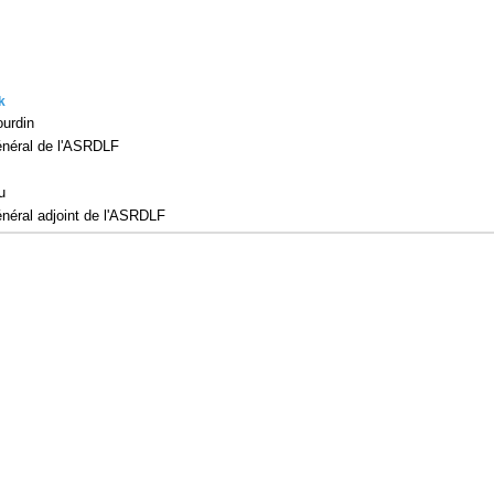
k
urdin
énéral de l'ASRDLF
u
énéral adjoint de l'ASRDLF