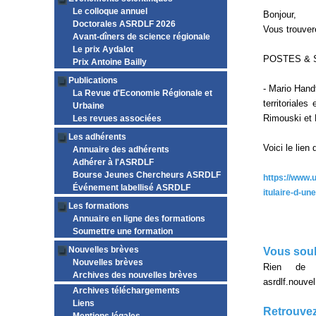
Le colloque annuel
Bonjour,
Doctorales ASRDLF 2026
Vous trouver
Avant-dîners de science régionale
Le prix Aydalot
POSTES & 
Prix Antoine Bailly
Publications
- Mario Hand
La Revue d'Economie Régionale et
territoriale
Urbaine
Rimouski et 
Les revues associées
Les adhérents
Voici le lien
Annuaire des adhérents
Adhérer à l'ASRDLF
Bourse Jeunes Chercheurs ASRDLF
https://www.
Événement labellisé ASRDLF
itulaire-d-un
Les formations
Annuaire en ligne des formations
Soumettre une formation
Nouvelles brèves
Vous souh
Nouvelles brèves
Rien de p
Archives des nouvelles brèves
asrdlf.nouv
Archives téléchargements
Liens
Retrouvez