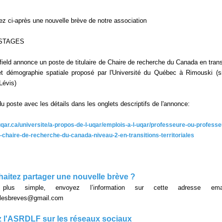
ez ci-après une nouvelle brève de notre association
STAGES
field annonce un poste de titulaire de Chaire de recherche du Canada en trans
s et démographie spatiale proposé par l'Université du Québec à Rimouski (s
Lévis)
 du poste avec les détails dans les onglets descriptifs de l'annonce:
uqar.ca/universite/a-propos-de-l-uqar/emplois-a-l-uqar/professeure-ou-professe
e-chaire-de-recherche-du-canada-niveau-2-en-transitions-territoriales
aitez partager une nouvelle brève ?
lus simple, envoyez l’information sur cette adresse em
ellesbreves@gmail.com
 l'ASRDLF sur les réseaux sociaux