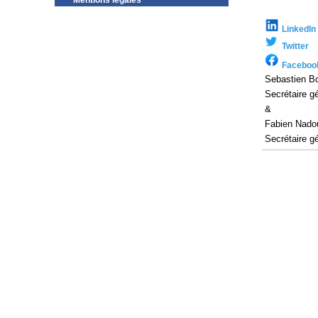
Mentions légales
LinkedIn
Twitter
Faceboo
Sebastien Bo
Secrétaire g
&
Fabien Nado
Secrétaire g