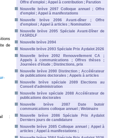
Offre d'emploi ; Appel à contribution ; Parution
Nouvelle brève 2097 Colloque annuel ; Offre
d'emploi ; Appel à manifestations
Nouvelle brève 2096 Avant-dîner ; Offre
d'emplooi ; Appel à articles ; Nomination
Nouvelle brève 2095 Spéciale Avant-Dîner de
l'ASRDLF
itions
Nouvelle brève 2094
ite de
Nouvelle brève 2093 Spéciale Prix Aydalot 2026
Nouvelle brève 2092 Renouvellement CA ;
Appels à communications ; Offres thèses ;
Journées d'étude ; Distinctions, prix
Nouvelle brève 2090 Distinction ; Accélérateur
de publications doctorales ; Appels à articles
ur-
Nouvelle brève spéciale 2089 Elections au
Conseil d'administration
Nouvelle brève spéciale 2088 Accélérateur de
publications doctorales
Nouvelle brève 2087 Date butoir
communications colloque annuel ; Webinaire
Nouvelle brève 2086 Spéciale Prix Aydalot
ail :
Derniers jours de candidature
Nouvelle brève 2085 Colloque annuel ; Appel à
articles ; Appel à manifestations ;
Nouvelle brève 2084 Spéciale Prix Aydalot 2026