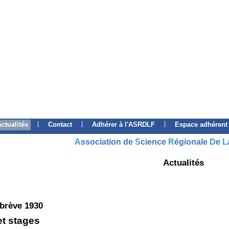
|
|
|
Actualités
Contact
Adhérer à l'ASRDLF
Espace adhérent
A
ssociation de
S
cience
R
égionale
D
e
L
Actualités
 brève 1930
et stages