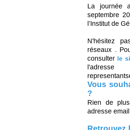
La journée a
septembre 20
l’Institut de 
N'hésitez pa
réseaux . Pou
consulter
le s
l'adr
representant
Vous souha
?
Rien de plus 
adresse email
Retrouvez 