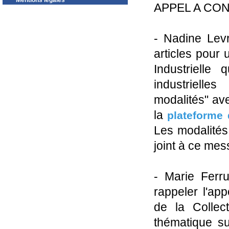
Mentions légales
APPEL A CO
- Nadine Levr
articles pour
Industrielle 
industrielle
modalités" av
la
plateforme 
Les modalités 
joint à ce me
- Marie Ferr
rappeler l'ap
de la Collec
thématique sui