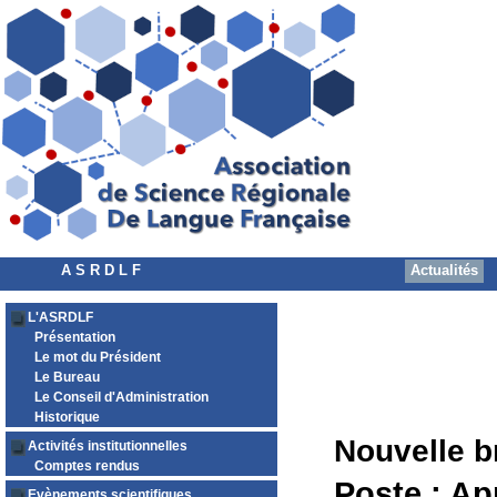
A S R D L F
Actualités
L'ASRDLF
Présentation
Le mot du Président
Le Bureau
Le Conseil d'Administration
Historique
Nouvelle b
Activités institutionnelles
Comptes rendus
Poste ; Ap
Evènements scientifiques