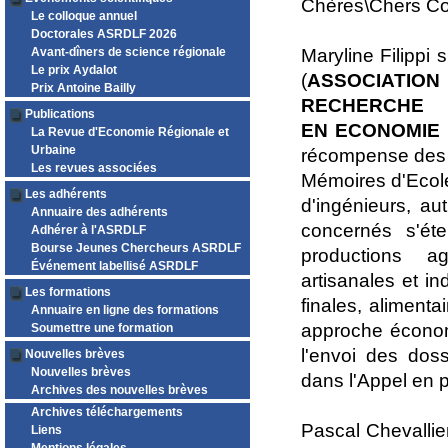
Chères\Chers Co
Le colloque annuel
Doctorales ASRDLF 2026
Avant-dîners de science régionale
Maryline Filippi 
Le prix Aydalot
(
ASSOCIATI
Prix Antoine Bailly
RECHERCHE
Publications
EN ECONOMIE 
La Revue d'Economie Régionale et
Urbaine
récompense des 
Les revues associées
Mémoires d'Ecol
Les adhérents
d'ingénieurs, au
Annuaire des adhérents
concernés s'ét
Adhérer à l'ASRDLF
Bourse Jeunes Chercheurs ASRDLF
productions agr
Événement labellisé ASRDLF
artisanales et i
Les formations
finales, aliment
Annuaire en ligne des formations
approche économi
Soumettre une formation
l'envoi des dos
Nouvelles brèves
Nouvelles brèves
dans l'Appel en p
Archives des nouvelles brèves
Archives téléchargements
Pascal Chevallie
Liens