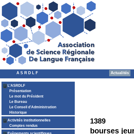
A S R D L F
Actualités
L'ASRDLF
Présentation
Le mot du Président
Le Bureau
Le Conseil d'Administration
Historique
1389
Activités institutionnelles
Comptes rendus
bourses jeu
Evènements scientifiques