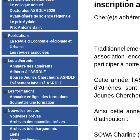
inscription 
Le colloque annuel
Doctorales ASRDLF 2026
Avant-dîners de science régionale
Cher(e)s adhéren
Le prix Aydalot
Prix Antoine Bailly
Publications
La Revue d'Economie Régionale et
Urbaine
Traditionnelle
Les revues associées
association enc
Les adhérents
participer à notr
Annuaire des adhérents
Adhérer à l'ASRDLF
Bourse Jeunes Chercheurs ASRDLF
Cette année, l’A
Événement labellisé ASRDLF
d’Athènes sont
Les formations
Jeunes Chercheu
Annuaire en ligne des formations
Soumettre une formation
Ainsi cette ann
Nouvelles brèves
Nouvelles brèves
d’attribution :
Archives des nouvelles brèves
Archives téléchargements
SOWA Charline (
Liens