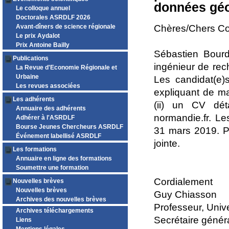
données géo
Le colloque annuel
Doctorales ASRDLF 2026
Avant-dîners de science régionale
Chères/Chers Co
Le prix Aydalot
Prix Antoine Bailly
Sébastien Bourd
Publications
ingénieur de re
La Revue d'Economie Régionale et
Urbaine
Les candidat(e)s
Les revues associées
expliquant de ma
Les adhérents
(ii) un CV dé
Annuaire des adhérents
normandie.fr. Le
Adhérer à l'ASRDLF
Bourse Jeunes Chercheurs ASRDLF
31 mars 2019. P
Événement labellisé ASRDLF
jointe.
Les formations
Annuaire en ligne des formations
Soumettre une formation
Cordialement
Nouvelles brèves
Nouvelles brèves
Guy Chiasson
Archives des nouvelles brèves
Professeur, Univ
Archives téléchargements
Secrétaire géné
Liens