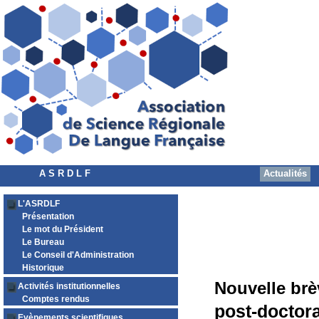
A S R D L F
Actualités
L'ASRDLF
Présentation
Le mot du Président
Le Bureau
Le Conseil d'Administration
Historique
Nouvelle brè
Activités institutionnelles
Comptes rendus
post-doctor
Evènements scientifiques