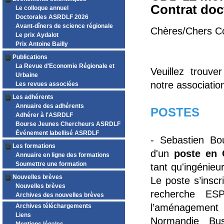
Contrat doc
Le colloque annuel
Doctorales ASRDLF 2026
Avant-dîners de science régionale
Chères/Chers C
Le prix Aydalot
Prix Antoine Bailly
Publications
La Revue d'Economie Régionale et
Veuillez trouve
Urbaine
notre association
Les revues associées
Les adhérents
Annuaire des adhérents
POSTES
Adhérer à l'ASRDLF
Bourse Jeunes Chercheurs ASRDLF
Événement labellisé ASRDLF
- Sebastien Bou
Les formations
d'un
poste en 
Annuaire en ligne des formations
Soumettre une formation
tant qu'ingénieur
Nouvelles brèves
Le poste s’insc
Nouvelles brèves
recherche ES
Archives des nouvelles brèves
l’aménagement
Archives téléchargements
Liens
Normandie Bus