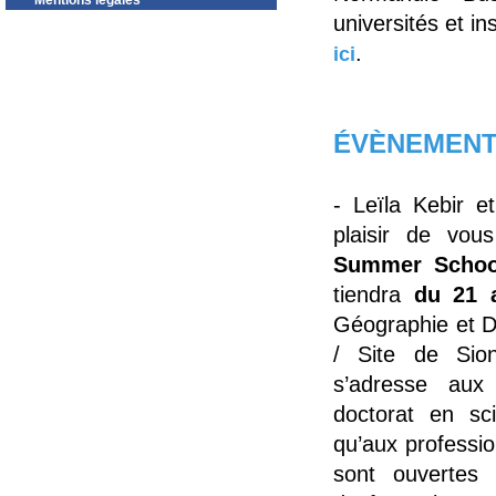
Mentions légales
universités et in
.
ici
ÉVÈNEMENT
- Leïla Kebir e
plaisir de vous
Summer School
tiendra
du 21 
Géographie et Du
/ Site de Sio
s’adresse aux
doctorat en sc
qu’aux professi
sont ouvertes