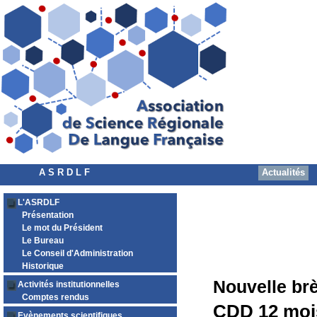
A S R D L F
Actualités
L'ASRDLF
Présentation
Le mot du Président
Le Bureau
Le Conseil d'Administration
Historique
Nouvelle br
Activités institutionnelles
Comptes rendus
CDD 12 moi
Evènements scientifiques