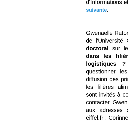
d'Informations 
.
suivante
Gwenaelle Raton
de l’Universit
doctoral
sur le
dans les filiè
logistiques
questionner les
diffusion des pr
les filières al
sont invités à c
contacter Gwen
aux adresses s
eiffel.fr ; Corinn