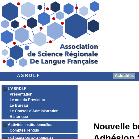
A S R D L F
Actualités
L'ASRDLF
Présentation
Le mot du Président
Le Bureau
Le Conseil d'Administration
Historique
Nouvelle b
Activités institutionnelles
Comptes rendus
Adhésion 
Evènements scientifiques