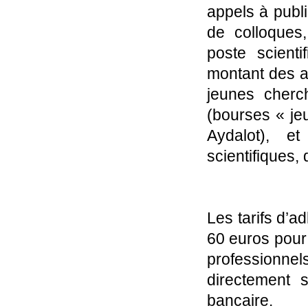
appels à publ
de colloques
poste scient
montant des a
jeunes cherc
(bourses « je
Aydalot), e
scientifiques,
Les tarifs d’a
60 euros pour
professionne
directement 
bancaire.