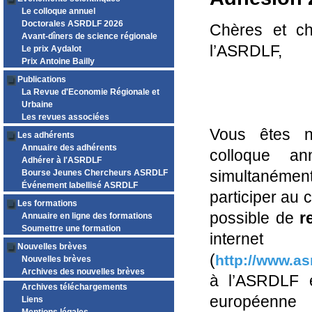
Le colloque annuel
Doctorales ASRDLF 2026
Chères et ch
Avant-dîners de science régionale
l’ASRDLF,
Le prix Aydalot
Prix Antoine Bailly
Publications
La Revue d'Economie Régionale et
Urbaine
Les revues associées
Vous êtes n
Les adhérents
Annuaire des adhérents
colloque an
Adhérer à l'ASRDLF
simultanément 
Bourse Jeunes Chercheurs ASRDLF
Événement labellisé ASRDLF
participer au 
Les formations
possible de
r
Annuaire en ligne des formations
Soumettre une formation
intern
Nouvelles brèves
(
http://www.as
Nouvelles brèves
Archives des nouvelles brèves
à l’ASRDLF e
Archives téléchargements
européenne
Liens