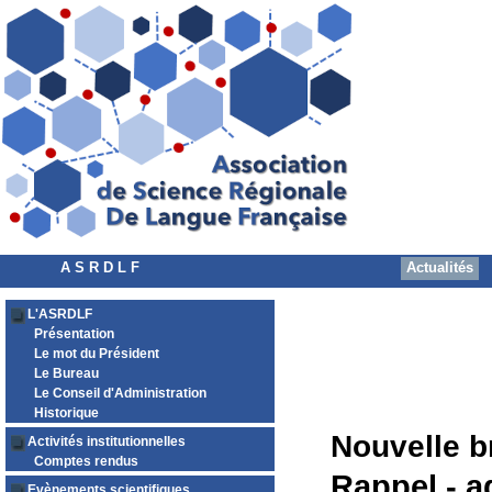
A S R D L F
Actualités
L'ASRDLF
Présentation
Le mot du Président
Le Bureau
Le Conseil d'Administration
Historique
Nouvelle b
Activités institutionnelles
Comptes rendus
Rappel - a
Evènements scientifiques