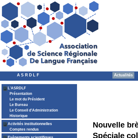
A S R D L F
Actualités
L'ASRDLF
Présentation
Le mot du Président
Le Bureau
Le Conseil d'Administration
Historique
Nouvelle br
Activités institutionnelles
Comptes rendus
Spéciale co
Evènements scientifiques