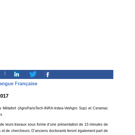
|
angue
F
rançaise
2017
és Métafort (AgroParisTech-INRA-Irstea-VetAgro Sup) et Ceramac
es
at de leurs travaux sous forme d’une présentation de 15 minutes de
 et de chercheurs. D’anciens doctorants feront également part de