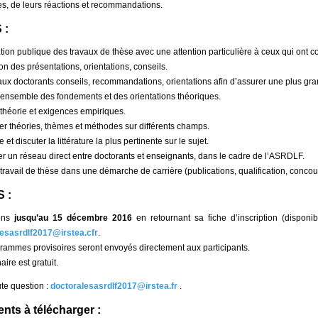
es, de leurs réactions et recommandations.
 :
tion publique des travaux de thèse avec une attention particulière à ceux qui ont
on des présentations, orientations, conseils.
ux doctorants conseils, recommandations, orientations afin d’assurer une plus gra
 ensemble des fondements et des orientations théoriques.
r théorie et exigences empiriques.
er théories, thèmes et méthodes sur différents champs.
 et discuter la littérature la plus pertinente sur le sujet.
er un réseau direct entre doctorants et enseignants, dans le cadre de l’ASRDLF.
e travail de thèse dans une démarche de carrière (publications, qualification, conc
 :
ions
jusqu’au 15 décembre 2016
en retournant sa fiche d’inscription (disponib
esasrdlf2017@irstea.cfr
.
rammes provisoires seront envoyés directement aux participants.
ire est gratuit.
te question :
doctoralesasrdlf2017@irstea.fr
.
ts à télécharger :