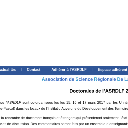
|
|
|
Actualités
Contact
Adhérer à l'ASRDLF
Espace adhérent
A
ssociation de
S
cience
R
égionale
D
e
L
Doctorales de l’ASRDLF 
s de l'ASRDLF
sont co-organisées les les 15, 16 et 17 mars 2017 par les Unit
se-Pascal) dans les locaux de l’Institut d’Auvergne du Développement des Territoir
 la rencontre de doctorants français et étrangers qui présenteront oralement l’ét
ivies de discussion. Des commentaires seront faits par un ensemble d’enseignants