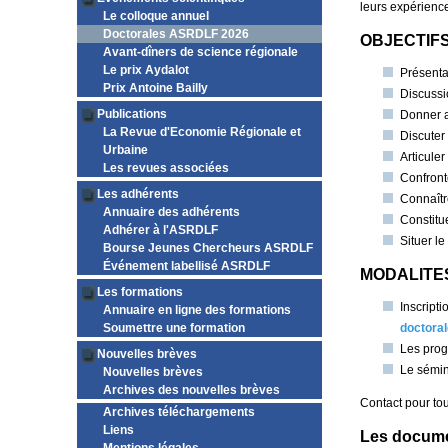
leurs expérienc
Le colloque annuel
Doctorales ASRDLF 2026
OBJECTIFS
Avant-dîners de science régionale
Le prix Aydalot
Présenta
Prix Antoine Bailly
Discussi
Publications
Donner a
La Revue d'Economie Régionale et
Discuter
Urbaine
Articule
Les revues associées
Confront
Les adhérents
Connaître
Annuaire des adhérents
Constitu
Adhérer à l'ASRDLF
Situer l
Bourse Jeunes Chercheurs ASRDLF
Événement labellisé ASRDLF
MODALITES
Les formations
Inscript
Annuaire en ligne des formations
Soumettre une formation
doctoral
Les prog
Nouvelles brèves
Le sémina
Nouvelles brèves
Archives des nouvelles brèves
Contact pour tou
Archives téléchargements
Liens
Les documen