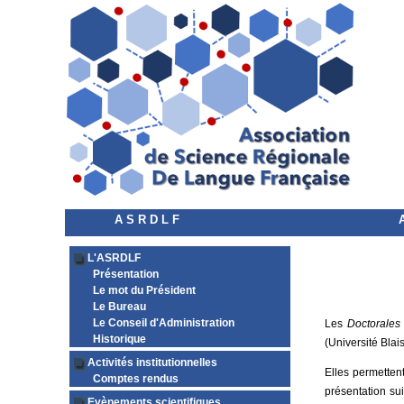
A S R D L F
L'ASRDLF
Présentation
Le mot du Président
Le Bureau
Le Conseil d'Administration
Les
Doctorale
Historique
(Université Blai
Activités institutionnelles
Elles permettent
Comptes rendus
présentation su
Evènements scientifiques