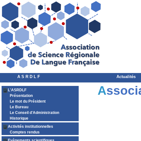
A S R D L F
Actualités
A
ssoci
L'ASRDLF
Présentation
Le mot du Président
Le Bureau
Le Conseil d'Administration
Historique
Activités institutionnelles
Comptes rendus
Evènements scientifiques